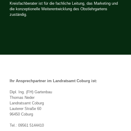
Kreisfachberater ist für die fachliche Leitung, das Marketing und
die konzeptionelle Weiterentwicklung des Obstlehrgartens
zuständig.
Ihr Ansprechpartner im Landratsamt Coburg ist:
Dipl. Ing. (FH) Gartenbau
Thomas Neder
Landratsamt Coburg
Lauterer Straße 60
96450 Coburg
Tel.: 09561 5144410