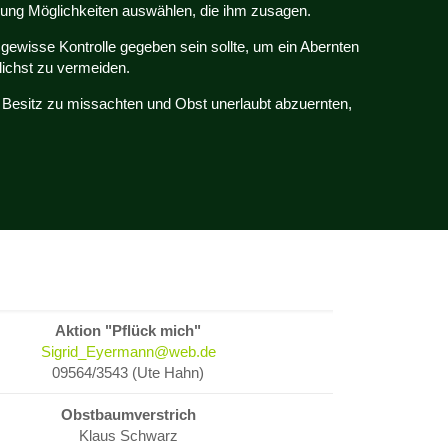
llung Möglichkeiten auswählen, die ihm zusagen.
e gewisse Kontrolle gegeben sein sollte, um ein Abernten
ichst zu vermeiden.
 Besitz zu missachten und Obst unerlaubt abzuernten,
Aktion "Pflück mich"
Sigrid_Eyermann@web.de
09564/3543 (Ute Hahn)
Obstbaumverstrich
Klaus Schwarz