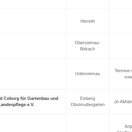
Herreth
Obersiemau-
Birkach
Termine 
Untersiemau
sow
d Coburg für Gartenbau und
Einberg
(in Abhä
Landespflege e.V.
Obstmuttergarten
Anp