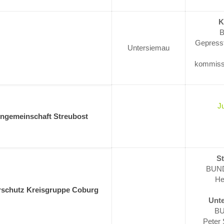
K
B
Gepresst
Untersiemau
kommissa
J
engemeinschaft Streubost
St
BUND
aktuelle Beiträge
nächste 
He
schutz Kreisgruppe Coburg
burg
Hier finden S
Johannisbeerenverkostung
Unte
Termine
mit „Speed Dating“
BU
 e. V.
am Obstlehrgarten
Peter