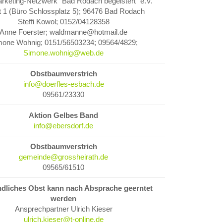
rketing-Netzwerk "Bad Rodach begeistert" e.V.
 1 (Büro Schlossplatz 5); 96476 Bad Rodach
Steffi Kowol; 0152/04128358
Anne Foerster; waldmanne@hotmail.de
mone Wohnig; 0151/56503234; 09564/4829;
Simone.wohnig@web.de
Obstbaumverstrich
info@doerfles-esbach.de
09561/23330
Aktion Gelbes Band
info@ebersdorf.de
Obstbaumverstrich
gemeinde@grossheirath.de
09565/61510
dliches Obst kann nach Absprache geerntet
werden
Ansprechpartner Ulrich Kieser
ulrich.kieser@t-online.de