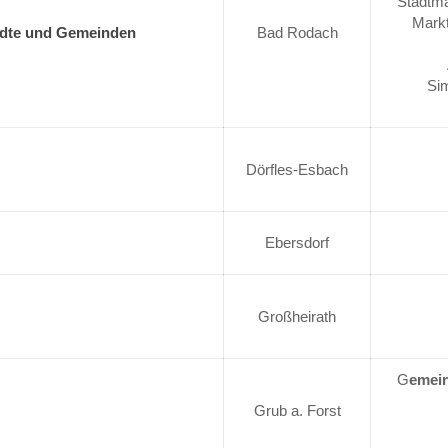
Stadtma
Markt
dte und Gemeinden
Bad Rodach
Si
Dörfles-Esbach
Ebersdorf
Großheirath
G
emein
Grub a. Forst