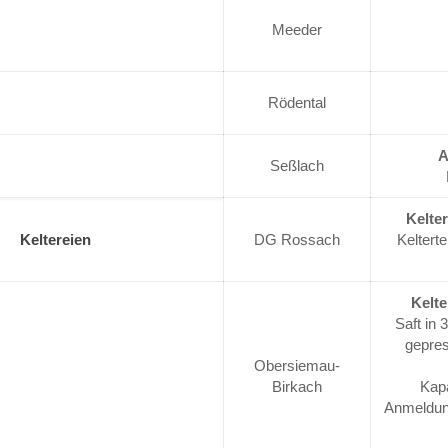
Meeder
Rödental
A
Seßlach
Kelter
Keltereien
DG Rossach
Keltert
Kelte
Saft in 
gepres
Obersiemau-
Birkach
Kapa
Anmeldung