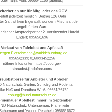
oder Tanja Pohl; 09565/ 2265 (abends)
elterberieb nur für Mitglieder des OGV
eitritt jederzeit möglich; Beitrag 12€ /Jahr
er Saft ist kein Eigensaft, sondern Mischsaft der
angelieferten Ware
rischer Ansprechpartner 2. Vorsitzender Harald
Endert; 09565/1696
Verkauf von Tafelobst und Apfelsaft
uergen.Pietschmann@waldrich-coburg.de
09565/2339; 0160/93452256
nähere Infos unter: https://coburger-
streuobst.jimdofree.com/
reuobstbörse für Anbieter und Abholer
 Naturschutz Garten, Schloßgrund Rödental
Termine
Feedback
ike Heß und Dorothea Weiß; 09561/95762
coburg@bund-naturschutz.de
ie die nächsten
Der Kreisverband ist an einem
rsiemauer Apfelfest immer im September
lebendigen Gedankenaustausch
ND Naturschutz Untersiemau, Pfaffenleite
mit seinen Mitgliedern
 Schumann und Yvonne Peschek; 09565/ 6672