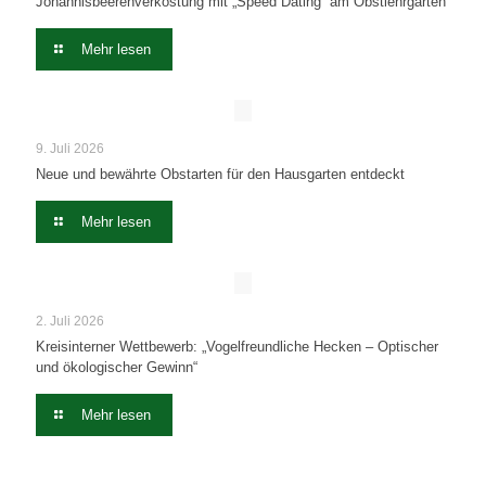
Johannisbeerenverkostung mit „Speed Dating“ am Obstlehrgarten
Mehr lesen
9. Juli 2026
Neue und bewährte Obstarten für den Hausgarten entdeckt
Mehr lesen
2. Juli 2026
Kreisinterner Wettbewerb: „Vogelfreundliche Hecken – Optischer
und ökologischer Gewinn“
Mehr lesen