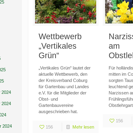
25
Wettbewerb
Narzis
„Vertikales
am
Grün“
Obstle
5
„Vertikales Grün“ lautet der
Für holländi
025
aktuelle Wettbewerb, den
mitten im C
der Kreisverband Coburg
sorgten Tau
25
für Gartenbau und Landes
leuchtend ge
 2024
e.V. für die Mitglieder der
Narzissen an
Obst- und
Frühlingsfü
 2024
Gartenbauvereine
Obstlehrgar
ausgeschrieben hat.
024
156
r 2024
156
Mehr lesen