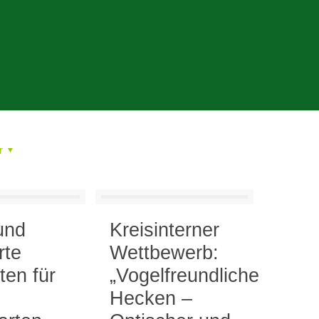
r
g
und
Kreisinterner
rte
Wettbewerb:
ten für
„Vogelfreundliche
Hecken –