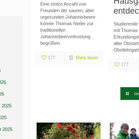
Hausg
Eine stolze Anzahl von
entdec
Freunden der sauren, aber
urgesunden Johannisbeere
konnte Thomas Neder zur
Studierende
traditionellen
mit Thomas 
Johannisbeerverkostung
Erkundungst
begrüßen.
alter Obstar
Obstlehrgar
177
Mehr lesen
177
6
026
me
26
 2025
025
r 2025