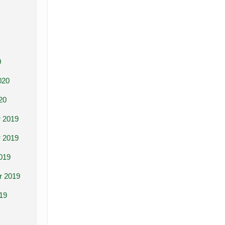
0
020
20
 2019
 2019
019
r 2019
19