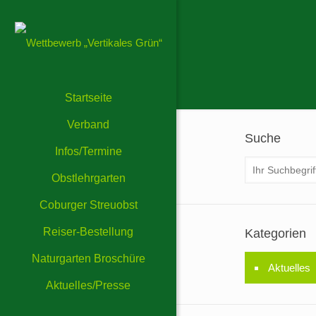
Startseite
Verband
Suche
Infos/Termine
Obstlehrgarten
Coburger Streuobst
Reiser-Bestellung
Kategorien
Naturgarten Broschüre
Aktuelles
Aktuelles/Presse