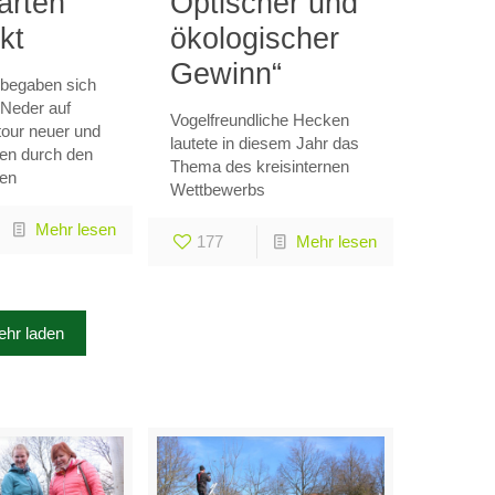
arten
Optischer und
kt
ökologischer
Gewinn“
 begaben sich
Neder auf
Vogelfreundliche Hecken
our neuer und
lautete in diesem Jahr das
ten durch den
Thema des kreisinternen
ten
Wettbewerbs
Mehr lesen
177
Mehr lesen
hr laden