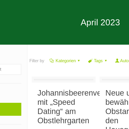
April 2023
Filter by
Kategorien
Tags
Auto
Johannisbeerenverkostun
Neue 
mit „Speed
bewäh
Dating“ am
Obstar
Obstlehrgarten
den