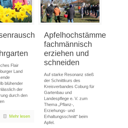
senrausch
Apfelhochstämme
fachmännisch
hrgarten
erziehen und
schneiden
sches Flair
oburger Land
Auf starke Resonanz stieß
sende
der Schnittkurs des
lb blühender
Kreisverbandes Coburg für
lässlich der
Gartenbau und
hrung durch den
Landespflege e. V. zum
ten
Thema „Pflanz-,
Erziehungs- und
Mehr lesen
Erhaltungsschnitt“ beim
Apfel.