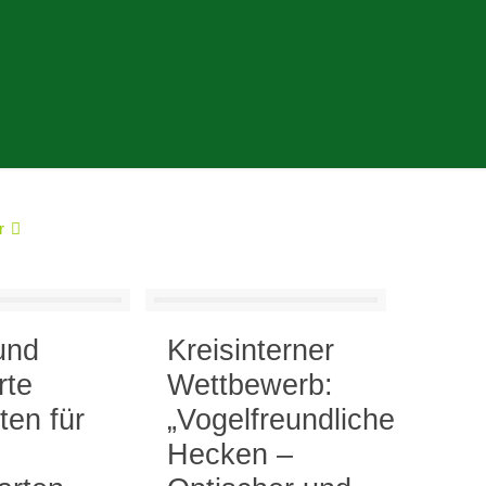
r
g
und
Kreisinterner
rte
Wettbewerb:
ten für
„Vogelfreundliche
Hecken –