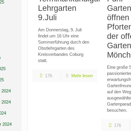
25
Lehrgarten
Garten
9.Juli
öffnen 
Pforte
Am Donnerstag, 9. Juli
der of
findet um 16 Uhr eine
Sommerführung durch den
Garten
Obstlehrgarten des
Mönch
Kreisverbandes Coburg
5
statt.
Eine große 
025
passionierte
176
Mehr lesen
erwartungsf
25
Gartenfreun
 2024
auf den Weg
ausgewählte
 2024
Gartenparad
besuchen.
024
r 2024
176