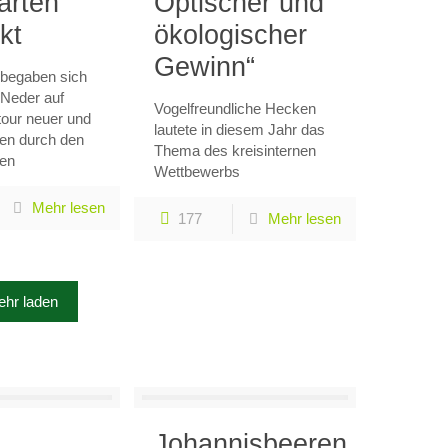
arten
Optischer und
kt
ökologischer
Gewinn“
 begaben sich
Neder auf
Vogelfreundliche Hecken
our neuer und
lautete in diesem Jahr das
ten durch den
Thema des kreisinternen
ten
Wettbewerbs
Mehr lesen
177
Mehr lesen
hr laden
Johannisbeeren