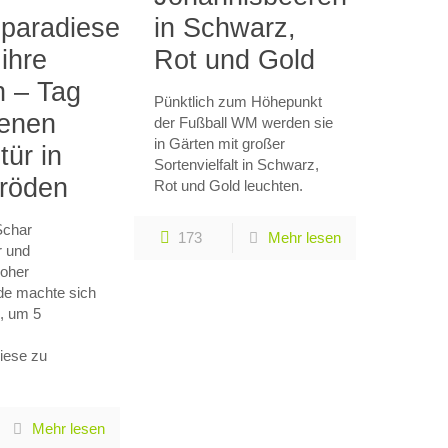
paradiese
in Schwarz,
ihre
Rot und Gold
n – Tag
Pünktlich zum Höhepunkt
fenen
der Fußball WM werden sie
in Gärten mit großer
tür in
Sortenvielfalt in Schwarz,
röden
Rot und Gold leuchten.
Schar
173
Mehr lesen
r und
roher
de machte sich
, um 5
iese zu
Mehr lesen