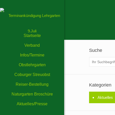
Startseite
Verband
Suche
Infos/Termine
Obstlehrgarten
Coburger Streuobst
Reiser-Bestellung
Kategorien
Naturgarten Broschüre
Aktuelles
Aktuelles/Presse