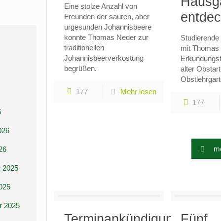
Hausg
Eine stolze Anzahl von
entdec
Freunden der sauren, aber
urgesunden Johannisbeere
konnte Thomas Neder zur
Studierende
traditionellen
mit Thomas 
Johannisbeerverkostung
Erkundungst
begrüßen.
alter Obstar
Obstlehrgar
177
Mehr lesen
177
6
026
me
26
 2025
025
r 2025
Terminankündigung
Fünf