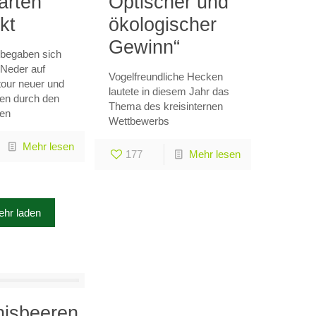
arten
Optischer und
kt
ökologischer
Gewinn“
 begaben sich
Neder auf
Vogelfreundliche Hecken
our neuer und
lautete in diesem Jahr das
ten durch den
Thema des kreisinternen
ten
Wettbewerbs
Mehr lesen
177
Mehr lesen
hr laden
nisbeeren