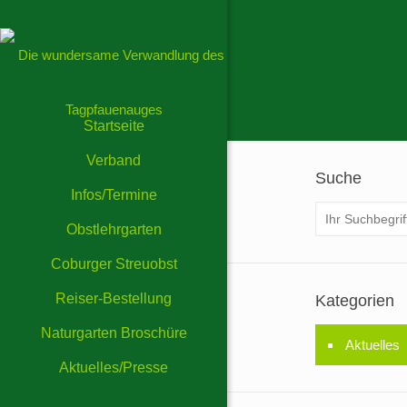
Startseite
Verband
Suche
Infos/Termine
Obstlehrgarten
Coburger Streuobst
Reiser-Bestellung
Kategorien
Naturgarten Broschüre
Aktuelles
Aktuelles/Presse