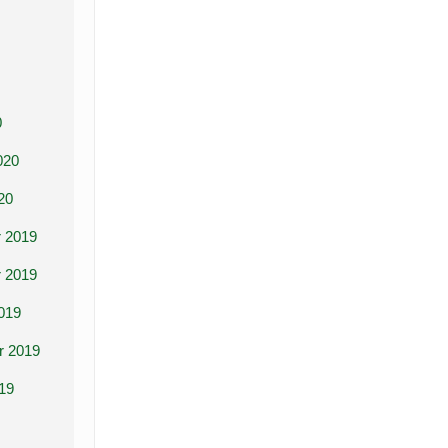
0
020
20
 2019
 2019
019
r 2019
19