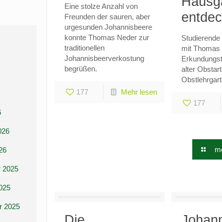
Hausg
Eine stolze Anzahl von
entdec
Freunden der sauren, aber
urgesunden Johannisbeere
konnte Thomas Neder zur
Studierende
traditionellen
mit Thomas 
Johannisbeerverkostung
Erkundungst
begrüßen.
alter Obstar
Obstlehrgar
177
Mehr lesen
177
6
026
me
26
 2025
025
r 2025
Die
Johan