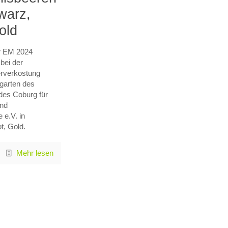
warz,
old
r EM 2024
 bei der
rverkostung
garten des
des Coburg für
nd
 e.V. in
t, Gold.
Mehr lesen