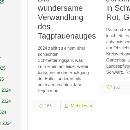
25
wundersame
in Sch
Verwandlung
Rot, G
des
Passend zu
Tagpfauenauges
leuchtete es
Johannisbee
am Obstlehr
2024 zählt zu einem eher
Kreisverban
schlechten
5
Gartenbau u
Schmetterlingsjahr, was
Landespflege
zum einen am leider weiter
025
Schwarz, Ro
fortschreitenden Rückgang
der Falter, andererseits
25
auch am feuchten Jahr
162
 2024
liegen mag.
 2024
165
Mehr lesen
024
r 2024