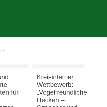
r
g
und
Kreisinterner
rte
Wettbewerb:
ten für
„Vogelfreundliche
Hecken –