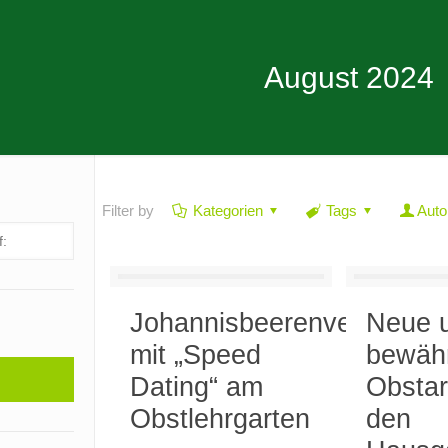
August 2024
Filter by
Kategorien
Tags
Auto
Johannisbeerenverkostun
Neue 
mit „Speed
bewäh
Dating“ am
Obstar
Obstlehrgarten
den