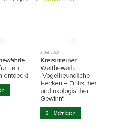
2. Juli 2026
bewährte
Kreisinterner
für den
Wettbewerb:
n entdeckt
„Vogelfreundliche
Hecken – Optischer
und ökologischer
en
Gewinn“
Mehr lesen