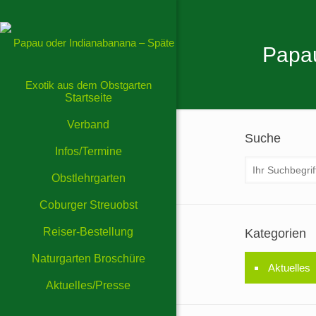
Papau
Startseite
Verband
Suche
Infos/Termine
Obstlehrgarten
Coburger Streuobst
Reiser-Bestellung
Kategorien
Naturgarten Broschüre
Aktuelles
Aktuelles/Presse