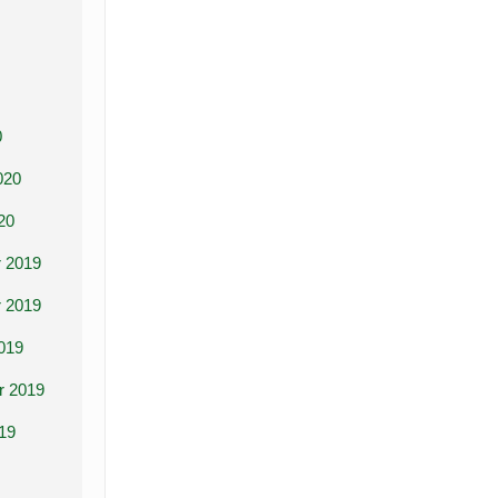
0
020
20
 2019
 2019
019
r 2019
19