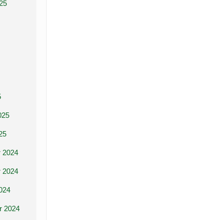
25
5
025
25
 2024
 2024
024
r 2024