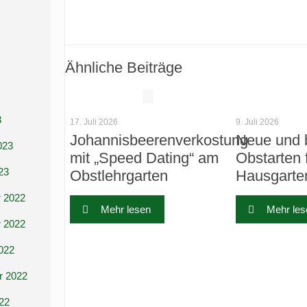
Ähnliche Beiträge
3
17. Juli 2026
9. Juli 2026
Johannisbeerenverkostung
Neue und 
023
mit „Speed Dating“ am
Obstarten 
23
Obstlehrgarten
Hausgarte
 2022
Mehr lesen
Mehr les
 2022
022
r 2022
22