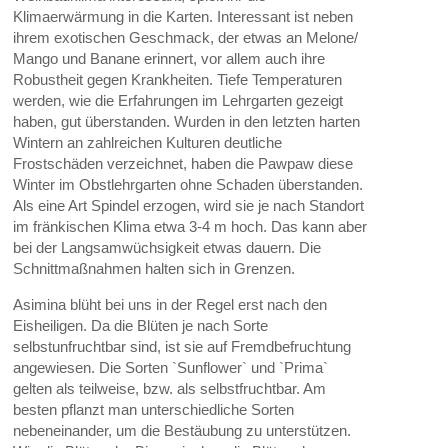
Klimaerwärmung in die Karten. Interessant ist neben
ihrem exotischen Geschmack, der etwas an Melone/
Mango und Banane erinnert, vor allem auch ihre
Robustheit gegen Krankheiten. Tiefe Temperaturen
werden, wie die Erfahrungen im Lehrgarten gezeigt
haben, gut überstanden. Wurden in den letzten harten
Wintern an zahlreichen Kulturen deutliche
Frostschäden verzeichnet, haben die Pawpaw diese
Winter im Obstlehrgarten ohne Schaden überstanden.
Als eine Art Spindel erzogen, wird sie je nach Standort
im fränkischen Klima etwa 3-4 m hoch. Das kann aber
bei der Langsamwüchsigkeit etwas dauern. Die
Schnittmaßnahmen halten sich in Grenzen.
Asimina blüht bei uns in der Regel erst nach den
Eisheiligen. Da die Blüten je nach Sorte
selbstunfruchtbar sind, ist sie auf Fremdbefruchtung
angewiesen. Die Sorten `Sunflower` und `Prima`
gelten als teilweise, bzw. als selbstfruchtbar. Am
besten pflanzt man unterschiedliche Sorten
nebeneinander, um die Bestäubung zu unterstützen.