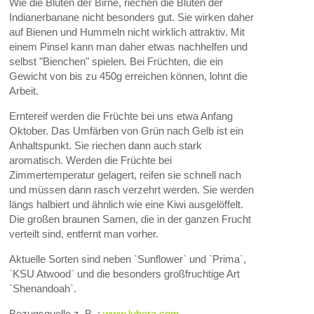
Wie die Blüten der Birne, riechen die Blüten der
Indianerbanane nicht besonders gut. Sie wirken daher
auf Bienen und Hummeln nicht wirklich attraktiv. Mit
einem Pinsel kann man daher etwas nachhelfen und
selbst "Bienchen" spielen. Bei Früchten, die ein
Gewicht von bis zu 450g erreichen können, lohnt die
Arbeit.
Erntereif werden die Früchte bei uns etwa Anfang
Oktober. Das Umfärben von Grün nach Gelb ist ein
Anhaltspunkt. Sie riechen dann auch stark
aromatisch. Werden die Früchte bei
Zimmertemperatur gelagert, reifen sie schnell nach
und müssen dann rasch verzehrt werden. Sie werden
längs halbiert und ähnlich wie eine Kiwi ausgelöffelt.
Die großen braunen Samen, die in der ganzen Frucht
verteilt sind, entfernt man vorher.
Aktuelle Sorten sind neben `Sunflower` und `Prima`,
`KSU Atwood` und die besonders großfruchtige Art
`Shenandoah`.
Bezugsquelle z. B. :
www.lubera.com