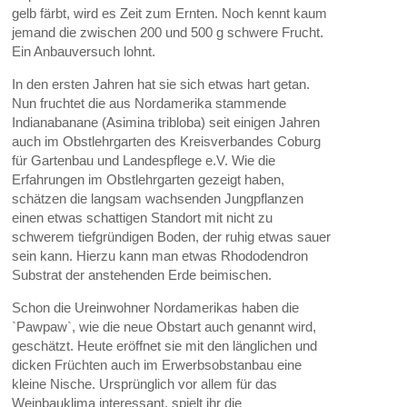
gelb färbt, wird es Zeit zum Ernten. Noch kennt kaum
jemand die zwischen 200 und 500 g schwere Frucht.
Ein Anbauversuch lohnt.
In den ersten Jahren hat sie sich etwas hart getan.
Nun fruchtet die aus Nordamerika stammende
Indianabanane (Asimina tribloba) seit einigen Jahren
auch im Obstlehrgarten des Kreisverbandes Coburg
für Gartenbau und Landespflege e.V. Wie die
Erfahrungen im Obstlehrgarten gezeigt haben,
schätzen die langsam wachsenden Jungpflanzen
einen etwas schattigen Standort mit nicht zu
schwerem tiefgründigen Boden, der ruhig etwas sauer
sein kann. Hierzu kann man etwas Rhododendron
Substrat der anstehenden Erde beimischen.
Schon die Ureinwohner Nordamerikas haben die
`Pawpaw`, wie die neue Obstart auch genannt wird,
geschätzt. Heute eröffnet sie mit den länglichen und
dicken Früchten auch im Erwerbsobstanbau eine
kleine Nische. Ursprünglich vor allem für das
Weinbauklima interessant, spielt ihr die