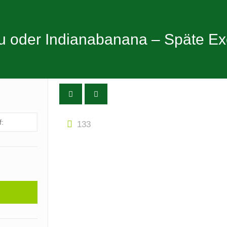
 oder Indianabanana – Späte Ex
133