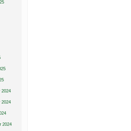
25
5
025
25
 2024
 2024
024
r 2024