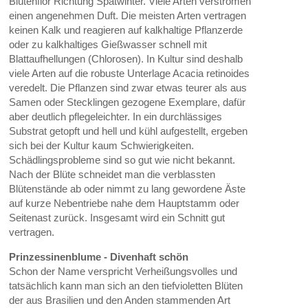
Blütenflor Richtung Spätwinter. Viele Arten verströmen
einen angenehmen Duft. Die meisten Arten vertragen
keinen Kalk und reagieren auf kalkhaltige Pflanzerde
oder zu kalkhaltiges Gießwasser schnell mit
Blattaufhellungen (Chlorosen). In Kultur sind deshalb
viele Arten auf die robuste Unterlage Acacia retinoides
veredelt. Die Pflanzen sind zwar etwas teurer als aus
Samen oder Stecklingen gezogene Exemplare, dafür
aber deutlich pflegeleichter. In ein durchlässiges
Substrat getopft und hell und kühl aufgestellt, ergeben
sich bei der Kultur kaum Schwierigkeiten.
Schädlingsprobleme sind so gut wie nicht bekannt.
Nach der Blüte schneidet man die verblassten
Blütenstände ab oder nimmt zu lang gewordene Äste
auf kurze Nebentriebe nahe dem Hauptstamm oder
Seitenast zurück. Insgesamt wird ein Schnitt gut
vertragen.
Prinzessinenblume - Divenhaft schön
Schon der Name verspricht Verheißungsvolles und
tatsächlich kann man sich an den tiefvioletten Blüten
der aus Brasilien und den Anden stammenden Art