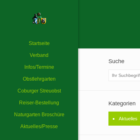
Startseite
Verband
Suche
Infos/Termine
Obstlehrgarten
Coburger Streuobst
Reiser-Bestellung
Kategorien
Naturgarten Broschüre
Aktuelles
Aktuelles/Presse