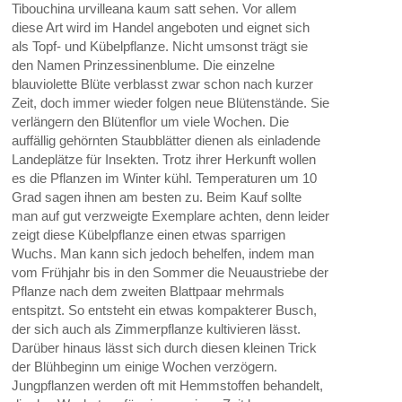
Tibouchina urvilleana kaum satt sehen. Vor allem
diese Art wird im Handel angeboten und eignet sich
als Topf- und Kübelpflanze. Nicht umsonst trägt sie
den Namen Prinzessinenblume. Die einzelne
blauviolette Blüte verblasst zwar schon nach kurzer
Zeit, doch immer wieder folgen neue Blütenstände. Sie
verlängern den Blütenflor um viele Wochen. Die
auffällig gehörnten Staubblätter dienen als einladende
Landeplätze für Insekten. Trotz ihrer Herkunft wollen
es die Pflanzen im Winter kühl. Temperaturen um 10
Grad sagen ihnen am besten zu. Beim Kauf sollte
man auf gut verzweigte Exemplare achten, denn leider
zeigt diese Kübelpflanze einen etwas sparrigen
Wuchs. Man kann sich jedoch behelfen, indem man
vom Frühjahr bis in den Sommer die Neuaustriebe der
Pflanze nach dem zweiten Blattpaar mehrmals
entspitzt. So entsteht ein etwas kompakterer Busch,
der sich auch als Zimmerpflanze kultivieren lässt.
Darüber hinaus lässt sich durch diesen kleinen Trick
der Blühbeginn um einige Wochen verzögern.
Jungpflanzen werden oft mit Hemmstoffen behandelt,