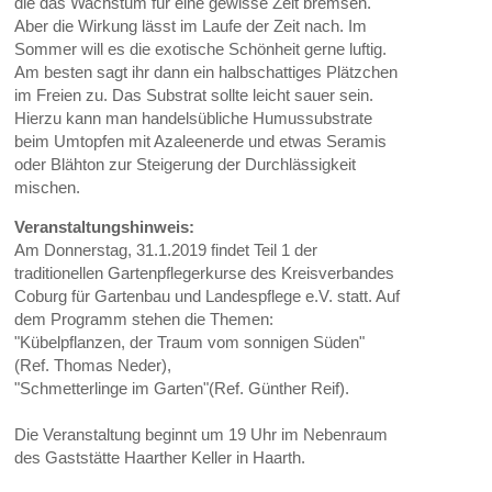
die das Wachstum für eine gewisse Zeit bremsen.
Aber die Wirkung lässt im Laufe der Zeit nach. Im
Sommer will es die exotische Schönheit gerne luftig.
Am besten sagt ihr dann ein halbschattiges Plätzchen
im Freien zu. Das Substrat sollte leicht sauer sein.
Hierzu kann man handelsübliche Humussubstrate
beim Umtopfen mit Azaleenerde und etwas Seramis
oder Blähton zur Steigerung der Durchlässigkeit
mischen.
Veranstaltungshinweis:
Am Donnerstag, 31.1.2019 findet Teil 1 der
traditionellen Gartenpflegerkurse des Kreisverbandes
Coburg für Gartenbau und Landespflege e.V. statt. Auf
dem Programm stehen die Themen:
"Kübelpflanzen, der Traum vom sonnigen Süden"
(Ref. Thomas Neder),
"Schmetterlinge im Garten"(Ref. Günther Reif).
Die Veranstaltung beginnt um 19 Uhr im Nebenraum
des Gaststätte Haarther Keller in Haarth.