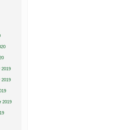
0
020
20
 2019
 2019
019
r 2019
19