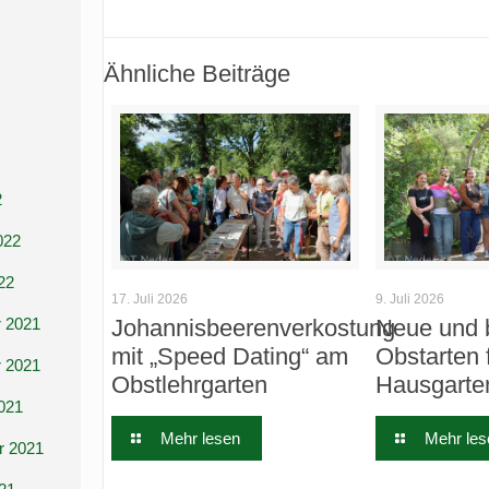
Ähnliche Beiträge
2
022
22
17. Juli 2026
9. Juli 2026
Johannisbeerenverkostung
Neue und 
 2021
mit „Speed Dating“ am
Obstarten 
 2021
Obstlehrgarten
Hausgarte
021
Mehr lesen
Mehr les
r 2021