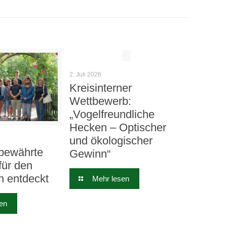
2. Juli 2026
Kreisinterner
Wettbewerb:
„Vogelfreundliche
Hecken – Optischer
und ökologischer
bewährte
Gewinn“
für den
n entdeckt
Mehr lesen
en