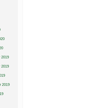
0
020
20
 2019
 2019
019
r 2019
19