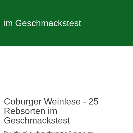
n im Geschmackstest
Coburger Weinlese - 25
Rebsorten im
Geschmackstest
Der „hitzige“, niederschlagsarme Sommer und