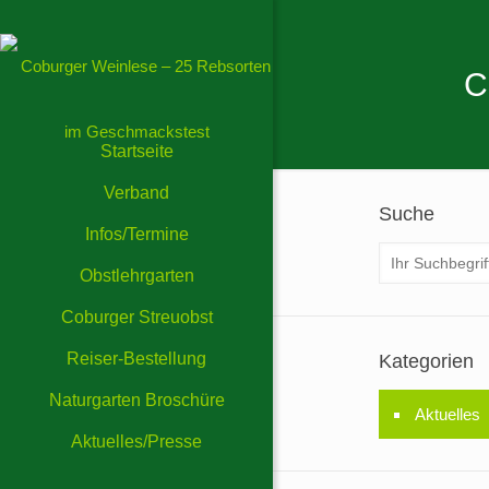
C
Startseite
Verband
Suche
Infos/Termine
Obstlehrgarten
Coburger Streuobst
Reiser-Bestellung
Kategorien
Naturgarten Broschüre
Aktuelles
Aktuelles/Presse