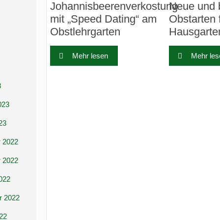
Johannisbeerenverkostung
Neue und 
mit „Speed Dating“ am
Obstarten 
Obstlehrgarten
Hausgarte
Mehr lesen
Mehr les
3
023
23
 2022
 2022
022
r 2022
22