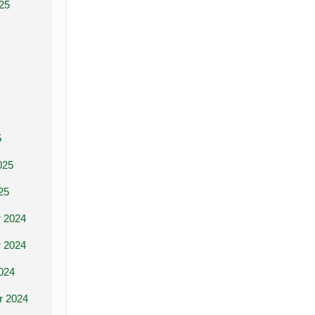
25
5
025
25
 2024
 2024
024
r 2024