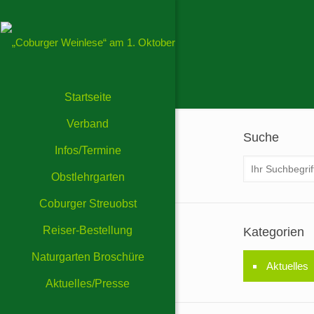
Startseite
Verband
Suche
Infos/Termine
Obstlehrgarten
Coburger Streuobst
Reiser-Bestellung
Kategorien
Naturgarten Broschüre
Aktuelles
Aktuelles/Presse