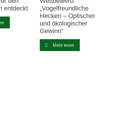
für den
Wettbewerb:
n entdeckt
„Vogelfreundliche
Hecken – Optischer
und ökologischer
en
Gewinn“
Mehr lesen