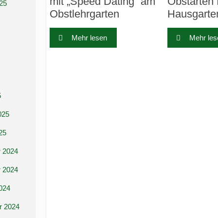
mit „Speed Dating“ am
Obstarten 
25
Obstlehrgarten
Hausgarte
Mehr lesen
Mehr les
5
025
25
 2024
 2024
024
r 2024