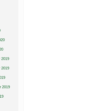
0
020
20
 2019
 2019
019
r 2019
19