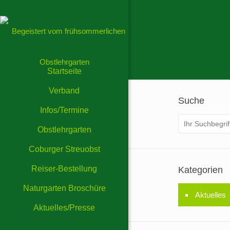
Startseite
Verband
Suche
Infos/Termine
Obstlehrgarten
Coburger Streuobst
Reiser-Bestellung
Kategorien
Naturgarten Broschüre
Aktuelles
Aktuelles/Presse