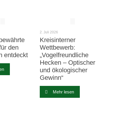
2. Juli 2026
bewährte
Kreisinterner
für den
Wettbewerb:
n entdeckt
„Vogelfreundliche
Hecken – Optischer
und ökologischer
en
Gewinn“
Mehr lesen