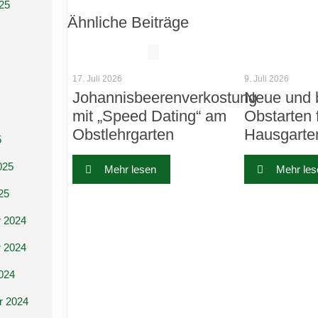
25
Ähnliche Beiträge
17. Juli 2026
9. Juli 2026
Johannisbeerenverkostung
Neue und 
mit „Speed Dating“ am
Obstarten 
Obstlehrgarten
Hausgarte
5
025
Mehr lesen
Mehr les
25
 2024
 2024
024
r 2024