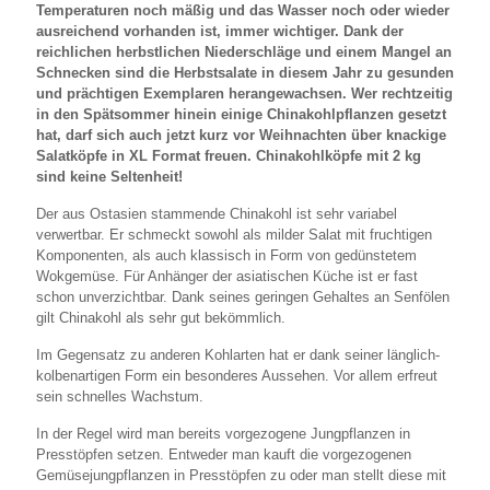
Temperaturen noch mäßig und das Wasser noch oder wieder
ausreichend vorhanden ist, immer wichtiger. Dank der
reichlichen herbstlichen Niederschläge und einem Mangel an
Schnecken sind die Herbstsalate in diesem Jahr zu gesunden
und prächtigen Exemplaren herangewachsen. Wer rechtzeitig
in den Spätsommer hinein einige Chinakohlpflanzen gesetzt
hat, darf sich auch jetzt kurz vor Weihnachten über knackige
Salatköpfe in XL Format freuen. Chinakohlköpfe mit 2 kg
sind keine Seltenheit!
Der aus Ostasien stammende Chinakohl ist sehr variabel
verwertbar. Er schmeckt sowohl als milder Salat mit fruchtigen
Komponenten, als auch klassisch in Form von gedünstetem
Wokgemüse. Für Anhänger der asiatischen Küche ist er fast
schon unverzichtbar. Dank seines geringen Gehaltes an Senfölen
gilt Chinakohl als sehr gut bekömmlich.
Im Gegensatz zu anderen Kohlarten hat er dank seiner länglich-
kolbenartigen Form ein besonderes Aussehen. Vor allem erfreut
sein schnelles Wachstum.
In der Regel wird man bereits vorgezogene Jungpflanzen in
Presstöpfen setzen. Entweder man kauft die vorgezogenen
Gemüsejungpflanzen in Presstöpfen zu oder man stellt diese mit