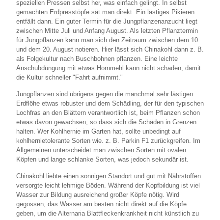
speziellen Pressen selbst her, was einfach gelingt. In selbst
gemachten Erdpresstöpfe sät man direkt. Ein lästiges Pikieren
entfällt dann. Ein guter Termin für die Jungpflanzenanzucht liegt
zwischen Mitte Juli und Anfang August. Als letzten Pflanztermin
für Jungpflanzen kann man sich den Zeitraum zwischen dem 10.
und dem 20. August notieren. Hier lässt sich Chinakohl dann z. B.
als Folgekultur nach Buschbohnen pflanzen. Eine leichte
Anschubdüngung mit etwas Hornmehl kann nicht schaden, damit
die Kultur schneller "Fahrt aufnimmt."
Jungpflanzen sind übrigens gegen die manchmal sehr lästigen
Erdflöhe etwas robuster und dem Schädling, der für den typischen
Lochfras an den Blättern verantwortlich ist, beim Pflanzen schon
etwas davon gewachsen, so dass sich die Schäden in Grenzen
halten. Wer Kohlhernie im Garten hat, sollte unbedingt auf
kohlhernietolerante Sorten wie. z. B. Parkin F1 zurückgreifen. Im
Allgemeinen unterscheidet man zwischen Sorten mit ovalen
Köpfen und lange schlanke Sorten, was jedoch sekundär ist.
Chinakohl liebte einen sonnigen Standort und gut mit Nährstoffen
versorgte leicht lehmige Böden. Während der Kopfbildung ist viel
Wasser zur Bildung ausreichend großer Köpfe nötig. Wird
gegossen, das Wasser am besten nicht direkt auf die Köpfe
geben, um die Alternaria Blattfleckenkrankheit nicht künstlich zu