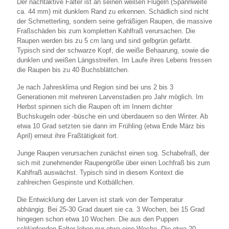
Der nachtaktive Falter ist an seinen weißen Flügeln (Spannweite
ca. 44 mm) mit dunklem Rand zu erkennen. Schädlich sind nicht
der Schmetterling, sondern seine gefräßigen Raupen, die massive
Fraßschäden bis zum kompletten Kahlfraß verursachen. Die
Raupen werden bis zu 5 cm lang und sind gelbgrün gefärbt.
Typisch sind der schwarze Kopf, die weiße Behaarung, sowie die
dunklen und weißen Längsstreifen. Im Laufe ihres Lebens fressen
die Raupen bis zu 40 Buchsblättchen.
Je nach Jahresklima und Region sind bei uns 2 bis 3
Generationen mit mehreren Larvenstadien pro Jahr möglich. Im
Herbst spinnen sich die Raupen oft im Innern dichter
Buchskugeln oder -büsche ein und überdauern so den Winter. Ab
etwa 10 Grad setzten sie dann im Frühling (etwa Ende März bis
April) erneut ihre Fraßtätigkeit fort.
Junge Raupen verursachen zunächst einen sog. Schabefraß, der
sich mit zunehmender Raupengröße über einen Lochfraß bis zum
Kahlfraß auswächst. Typisch sind in diesem Kontext die
zahlreichen Gespinste und Kotbällchen.
Die Entwicklung der Larven ist stark von der Temperatur
abhängig. Bei 25-30 Grad dauert sie ca. 3 Wochen, bei 15 Grad
hingegen schon etwa 10 Wochen. Die aus den Puppen
schlüpfenden Falter leben nur etwa eine Woche. Die etwa 20