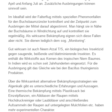
April und Anfang Juli an. Zusätzliche Ausbringungen können
sinnvoll sein.
Im Idealfall wird der Falterflug mittels speziellen Pheromonfallen
für den Buchsbaumzünsler kontrolliert und der Zeitpunkt zum
Ausbringen der Mittel darauf abgestimmt. Man hängt sie in Nähe
der Buchsbäume in Windrichtung auf und kontrolliert sie
regelmäßig. Als wirksame Bekämpfung eignen sich diese Fallen
aber nicht. Sie dienen lediglich dem sog. „Monitoring“.
Gut wirksam ist auch Neem Atzal T/S, ein biologisches Insektizid
gegen saugende, beißende und blattminierende Insekten. Es
enthält die Wirkstoffe aus Kernen des tropischen Niem Baumes.
In Indien wird es schon seit Jahrhunderten eingesetzt. Für die
Ausbringung gilt das Gleiche wie bei den Bacillus thuringiensis
Produkten.
Über die Wirksamkeit alternativer Bekämpfungsstrategien wie
Algenkalk gibt es unterschiedliche Erfahrungen und Aussagen.
Eine thermische Bekämpfung mittels Plastiksack bei
Einzelpflanzen, ein Abblasen der Raupen mittels
Hochdruckreiniger oder Laubbläser und anschließendes
Aufsammeln der Raupen auf untergelegten Mulchfolien etc. haben
mehr experimentellen Charakter.