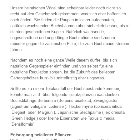
Unsere heimischen Vögel sind scheinbar leider noch nicht so
recht auf den Geschmack gekommen, was sich aber hoffentlich
noch ändert. Sie finden die Raupen in locker aufgebauten,
natürlich wachsenden Buchsbäumen aber sicherlich besser, als in
dichten geschnittenen Kugeln. Natürlich wachsende,
ungeschnittene und ungedüngte Buchsbäume sind zudem
robuster gegen die zahlreichen Pilze, die zum Buchsbaumsterben
führen.
Nachdem es noch eine ganze Weile dauern dürfte, bis sich
natürliche Gegenspieler einfinden und von selbst für eine
natürliche Regulation sorgen, ist die Zukunft des beliebten
Gartengehölzes kurz- bis mittelfristig eher ungewiss.
Sollte es zu einem Totalausfall der Buchsbestände kommen,
könnte man z. B. über folgende Ersatzpflanzen nachdenken:
Buchsblättrige Berberitze (Berberis buxifolia); Zwergliguster
(Ligustrum vulugare `Lodense`); Heckenmyrte (Lonicera nitida
`Elegant` oder `Maigrün`), Japanische Stechpalme (Ilex crenata
`Green Hedge`) oder kleine Eibenarten wie Taxus x media
`Densiformis`.
Entsorgung befallener Pflanzen.