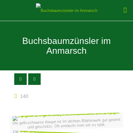
Buchsbaumzünsler im
Anmarsch
140
Die gelb-schwarze Raupe ist im dichten Blätterwerk gut getarnt
und geschützt. Oft entdeckt man sie zu spät.