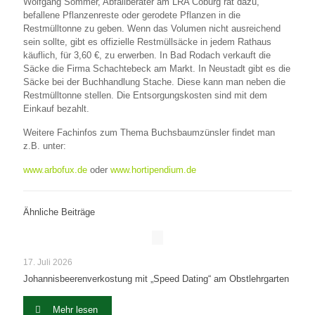
Wolfgang Sommer, Abfallberater am LRA Coburg rät dazu,
befallene Pflanzenreste oder gerodete Pflanzen in die
Restmülltonne zu geben. Wenn das Volumen nicht ausreichend
sein sollte, gibt es offizielle Restmüllsäcke in jedem Rathaus
käuflich, für 3,60 €, zu erwerben. In Bad Rodach verkauft die
Säcke die Firma Schachtebeck am Markt. In Neustadt gibt es die
Säcke bei der Buchhandlung Stache. Diese kann man neben die
Restmülltonne stellen. Die Entsorgungskosten sind mit dem
Einkauf bezahlt.
Weitere Fachinfos zum Thema Buchsbaumzünsler findet man
z.B. unter:
www.arbofux.de
oder
www.hortipendium.de
Ähnliche Beiträge
17. Juli 2026
Johannisbeerenverkostung mit „Speed Dating“ am Obstlehrgarten
Mehr lesen