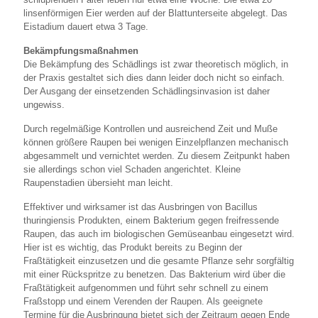
linsenförmigen Eier werden auf der Blattunterseite abgelegt. Das
Eistadium dauert etwa 3 Tage.
Bekämpfungsmaßnahmen
Die Bekämpfung des Schädlings ist zwar theoretisch möglich, in
der Praxis gestaltet sich dies dann leider doch nicht so einfach.
Der Ausgang der einsetzenden Schädlingsinvasion ist daher
ungewiss.
Durch regelmäßige Kontrollen und ausreichend Zeit und Muße
können größere Raupen bei wenigen Einzelpflanzen mechanisch
abgesammelt und vernichtet werden. Zu diesem Zeitpunkt haben
sie allerdings schon viel Schaden angerichtet. Kleine
Raupenstadien übersieht man leicht.
Effektiver und wirksamer ist das Ausbringen von Bacillus
thuringiensis Produkten, einem Bakterium gegen freifressende
Raupen, das auch im biologischen Gemüseanbau eingesetzt wird.
Hier ist es wichtig, das Produkt bereits zu Beginn der
Fraßtätigkeit einzusetzen und die gesamte Pflanze sehr sorgfältig
mit einer Rückspritze zu benetzen. Das Bakterium wird über die
Fraßtätigkeit aufgenommen und führt sehr schnell zu einem
Fraßstopp und einem Verenden der Raupen. Als geeignete
Termine für die Ausbringung bietet sich der Zeitraum gegen Ende