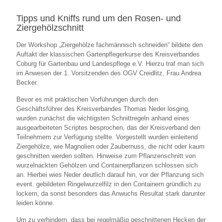
Tipps und Kniffs rund um den Rosen- und
Ziergehölzschnitt
Der Workshop „Ziergehölze fachmännisch schneiden“ bildete den
Auftakt der klassischen Gartenpflegerkurse des Kreisverbandes
Coburg für Gartenbau und Landespflege e.V. Hierzu traf man sich
im Anwesen der 1. Vorsitzenden des OGV Creidlitz, Frau Andrea
Becker.
Bevor es mit praktischen Vorführungen durch den
Geschäftsführer des Kreisverbandes Thomas Neder losging,
wurden zunächst die wichtigsten Schnittregeln anhand eines
ausgearbeiteten Scriptes besprochen, das der Kreisverband den
Teilnehmern zur Verfügung stellte. Vorgestellt wurden einleitend
Ziergehölze, wie Magnolien oder Zaubernuss, die nicht oder kaum
geschnitten werden sollten. Hinweise zum Pflanzenschnitt von
wurzelnackten Gehölzen und Containerpflanzen schlossen sich
an. Hierbei wies Neder deutlich darauf hin, vor der Pflanzung sich
event. gebildeten Ringelwurzelfilz in den Containern gründlich zu
lockern, da sonst besonders das Anwuchs Resultat stark darunter
leiden könne.
Um zu verhindern, dass bei regelmäßig geschnittenen Hecken der