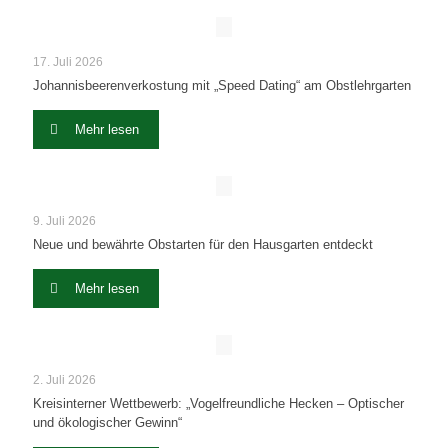
17. Juli 2026
Johannisbeerenverkostung mit „Speed Dating“ am Obstlehrgarten
Mehr lesen
9. Juli 2026
Neue und bewährte Obstarten für den Hausgarten entdeckt
Mehr lesen
2. Juli 2026
Kreisinterner Wettbewerb: „Vogelfreundliche Hecken – Optischer
und ökologischer Gewinn“