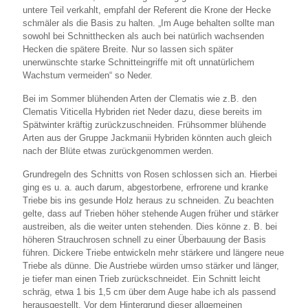
untere Teil verkahlt, empfahl der Referent die Krone der Hecke
schmäler als die Basis zu halten. „Im Auge behalten sollte man
sowohl bei Schnitthecken als auch bei natürlich wachsenden
Hecken die spätere Breite. Nur so lassen sich später
unerwünschte starke Schnitteingriffe mit oft unnatürlichem
Wachstum vermeiden“ so Neder.
Bei im Sommer blühenden Arten der Clematis wie z.B. den
Clematis Viticella Hybriden riet Neder dazu, diese bereits im
Spätwinter kräftig zurückzuschneiden. Frühsommer blühende
Arten aus der Gruppe Jackmanii Hybriden könnten auch gleich
nach der Blüte etwas zurückgenommen werden.
Grundregeln des Schnitts von Rosen schlossen sich an. Hierbei
ging es u. a. auch darum, abgestorbene, erfrorene und kranke
Triebe bis ins gesunde Holz heraus zu schneiden. Zu beachten
gelte, dass auf Trieben höher stehende Augen früher und stärker
austreiben, als die weiter unten stehenden. Dies könne z. B. bei
höheren Strauchrosen schnell zu einer Überbauung der Basis
führen. Dickere Triebe entwickeln mehr stärkere und längere neue
Triebe als dünne. Die Austriebe würden umso stärker und länger,
je tiefer man einen Trieb zurückschneidet. Ein Schnitt leicht
schräg, etwa 1 bis 1,5 cm über dem Auge habe ich als passend
herausgestellt. Vor dem Hintergrund dieser allgemeinen