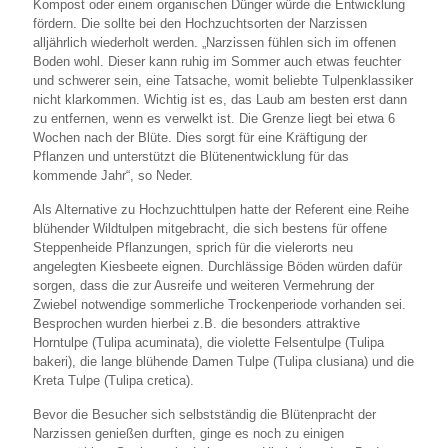
Kompost oder einem organischen Dünger würde die Entwicklung
fördern. Die sollte bei den Hochzuchtsorten der Narzissen
alljährlich wiederholt werden. „Narzissen fühlen sich im offenen
Boden wohl. Dieser kann ruhig im Sommer auch etwas feuchter
und schwerer sein, eine Tatsache, womit beliebte Tulpenklassiker
nicht klarkommen. Wichtig ist es, das Laub am besten erst dann
zu entfernen, wenn es verwelkt ist. Die Grenze liegt bei etwa 6
Wochen nach der Blüte. Dies sorgt für eine Kräftigung der
Pflanzen und unterstützt die Blütenentwicklung für das
kommende Jahr“, so Neder.
Als Alternative zu Hochzuchttulpen hatte der Referent eine Reihe
blühender Wildtulpen mitgebracht, die sich bestens für offene
Steppenheide Pflanzungen, sprich für die vielerorts neu
angelegten Kiesbeete eignen. Durchlässige Böden würden dafür
sorgen, dass die zur Ausreife und weiteren Vermehrung der
Zwiebel notwendige sommerliche Trockenperiode vorhanden sei.
Besprochen wurden hierbei z.B. die besonders attraktive
Horntulpe (Tulipa acuminata), die violette Felsentulpe (Tulipa
bakeri), die lange blühende Damen Tulpe (Tulipa clusiana) und die
Kreta Tulpe (Tulipa cretica).
Bevor die Besucher sich selbstständig die Blütenpracht der
Narzissen genießen durften, ginge es noch zu einigen