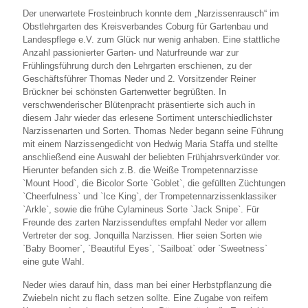
Der unerwartete Frosteinbruch konnte dem „Narzissenrausch“ im
Obstlehrgarten des Kreisverbandes Coburg für Gartenbau und
Landespflege e.V. zum Glück nur wenig anhaben. Eine stattliche
Anzahl passionierter Garten- und Naturfreunde war zur
Frühlingsführung durch den Lehrgarten erschienen, zu der
Geschäftsführer Thomas Neder und 2. Vorsitzender Reiner
Brückner bei schönsten Gartenwetter begrüßten. In
verschwenderischer Blütenpracht präsentierte sich auch in
diesem Jahr wieder das erlesene Sortiment unterschiedlichster
Narzissenarten und Sorten. Thomas Neder begann seine Führung
mit einem Narzissengedicht von Hedwig Maria Staffa und stellte
anschließend eine Auswahl der beliebten Frühjahrsverkünder vor.
Hierunter befanden sich z.B. die Weiße Trompetennarzisse
`Mount Hood`, die Bicolor Sorte `Goblet`, die gefüllten Züchtungen
`Cheerfulness` und `Ice King`, der Trompetennarzissenklassiker
`Arkle`, sowie die frühe Cylamineus Sorte `Jack Snipe`. Für
Freunde des zarten Narzissenduftes empfahl Neder vor allem
Vertreter der sog. Jonquilla Narzissen. Hier seien Sorten wie
`Baby Boomer`, `Beautiful Eyes`, `Sailboat` oder `Sweetness`
eine gute Wahl.
Neder wies darauf hin, dass man bei einer Herbstpflanzung die
Zwiebeln nicht zu flach setzen sollte. Eine Zugabe von reifem